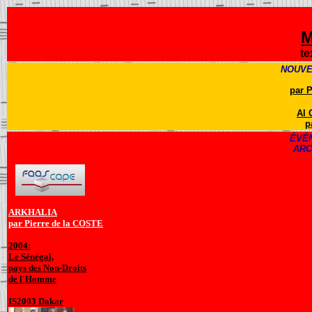
M
te
NOUVE
par 
Al 
p
ÉVÉ
ARC
ARKHALIA
par Pierre de la COSTE
2004:
Le Sénégal,
pays des Non-Droits
de l'Homme
IS2003 Dakar