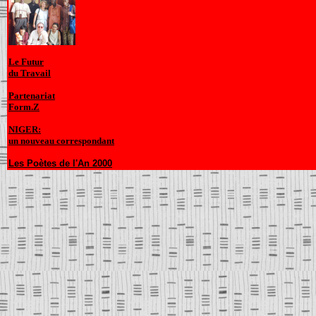
L
e Futur
du Travail
Partenariat
Form.Z
NIGER:
un nouveau correspondant
Les Poètes de l'An 2000