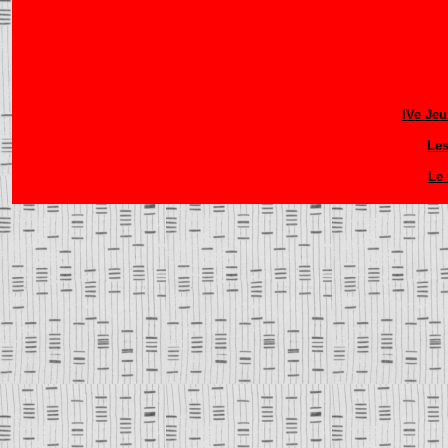
IVe Jeu
Les
Le