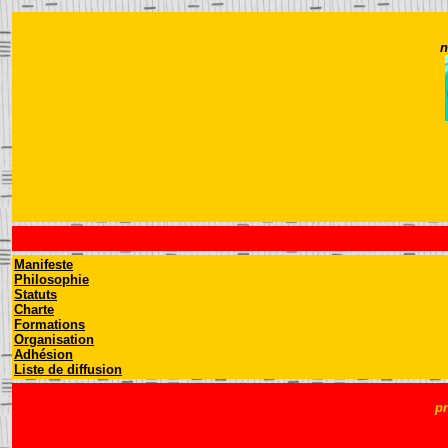
n
Manifeste
Philosophie
Statuts
Charte
Formations
Organisation
Adhésion
Liste de diffusion
pr