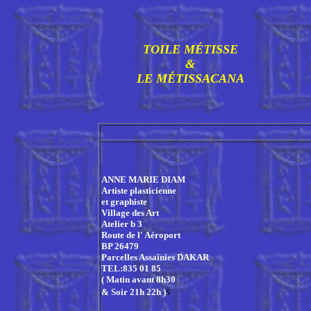
TOILE MÉTISSE
&
LE MÉTISSACANA
ANNE MARIE DIAM
Artiste plasticienne
et graphiste
Village des Art
Atelier b 3
Route de l' Aéroport
BP 26479
Parcelles Assainies DAKAR
TEL:835 01 85
( Matin avant 8h30
s
& Soir 21h 22h )