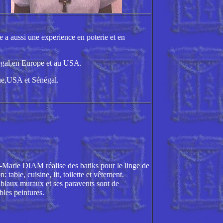
le a aussi une experience en poterie et en
égal,en Europe et au USA.
que,USA et Sénégal.
Marie DIAM réalise des batiks pour le linge de
: table, cuisine, lit, toilette et vêtement.
ablaux muraux et ses paravents sont de
bles peintures.