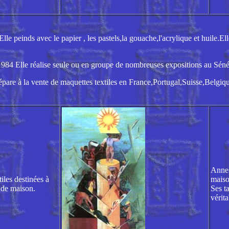
le peinds avec le papier , les pastels,la gouache,l'acrylique et huile.El
84 Elle réalise seule ou en groupe de nombreuses expositions au Sén
répare à la vente de maquettes textiles en France,Portugal,Suisse,Belgi
Anne-
iles destinées à
maison
e de maison.
Ses t
vérita