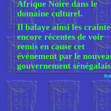
Afrique Noire dans le
domaine culturel.
Il balaye ainsi les crainte
encore récentes de voir
remis en cause cet
événement par le nouvea
gouvernement sénégalais
Ret