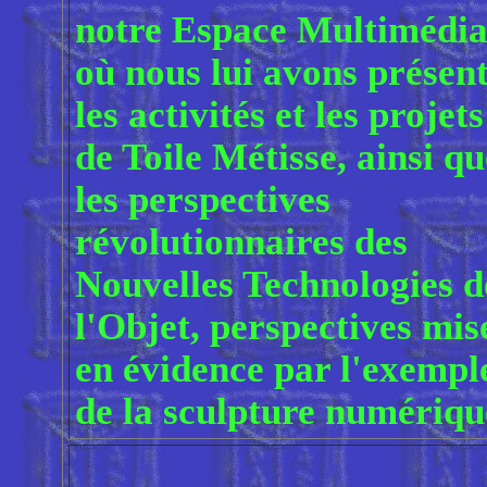
notre Espace Multimédia
où nous lui avons présen
les activités et les projets
de Toile Métisse, ainsi qu
les perspectives
révolutionnaires des
Nouvelles Technologies d
l'Objet, perspectives mis
en évidence par l'exempl
de la sculpture numériqu