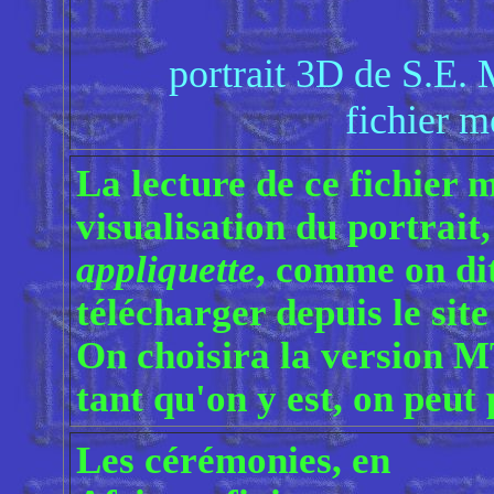
portrait 3D de S.E
fichier m
La lecture de ce fichier 
visualisation du portrait,
appliquette
, comme on dit
télécharger depuis le sit
On choisira la version 
tant qu'on y est, on peut
Les cérémonies, en