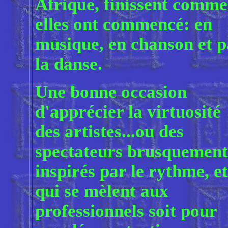
Afrique, finissent comme
elles ont commencé: en
musique, en chanson et p
la danse.
Une bonne occasion
d'apprécier la virtuosité
des artistes...ou des
spectateurs brusquement
inspirés par le rythme, et
qui se mèlent aux
professionnels soit pour