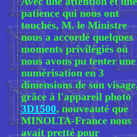
Avec une attention et un
patience qui nous ont
touchés, M. le Ministre
nous a accordé quelques
moments privilégiés où
nous avons pu tenter une
numérisation en 3
dimensions de son visage
grâce à l'appareil photo
3D1500
, nouveauté que
MINOLTA-France nous
avait pretté pour