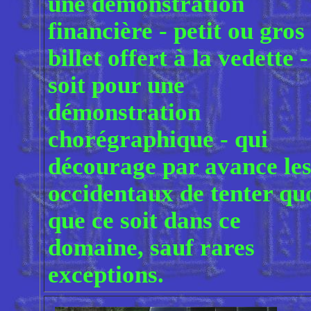
une démonstration
financière - petit ou gros
billet offert à la vedette -
soit pour une
démonstration
chorégraphique - qui
décourage par avance le
occidentaux de tenter qu
que ce soit dans ce
domaine, sauf rares
exceptions.