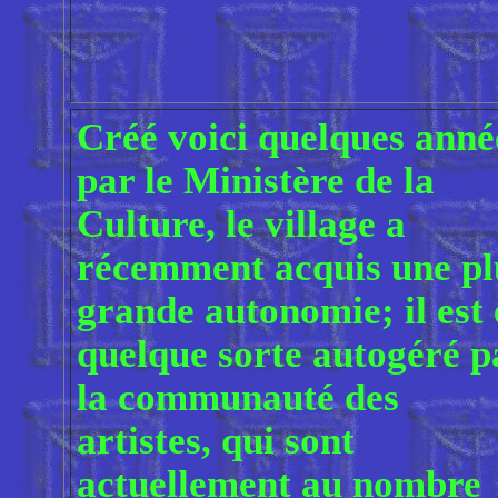
Créé voici quelques anné
par le Ministère de la
Culture, le village a
récemment acquis une pl
grande autonomie; il est
quelque sorte autogéré p
la communauté des
artistes, qui sont
actuellement au nombre