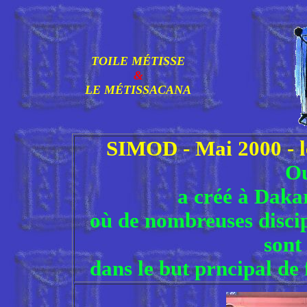
TOILE MÉTISSE
&
LE MÉTISSACANA
SIMOD - Mai 2000 - l
O
a créé à Daka
où de nombreuses discipl
sont
dans le but prncipal de