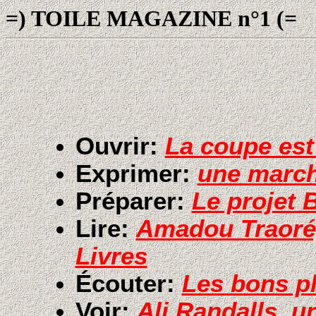
=) TOILE MAGAZINE n°1 (=
Ouvrir:
La coupe est
Exprimer:
une march
Préparer:
Le projet
Lire:
Amadou Traoré,
Livres
Écouter:
Les bons pl
Voir:
Ali Randalls, u