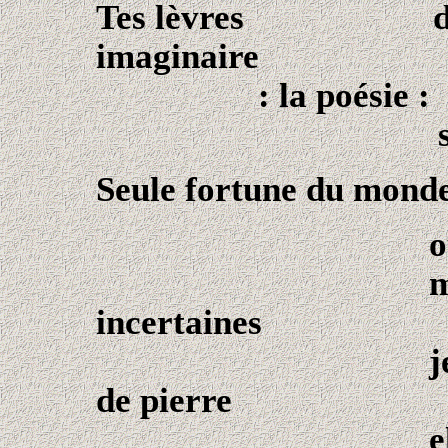
Tes lèvres détroi
imaginaire
: la poésie :
superbe ru
Seule fortune du mond
ouvre te
masque bris
incertaines
jeune courtis
de pierre
elle revie