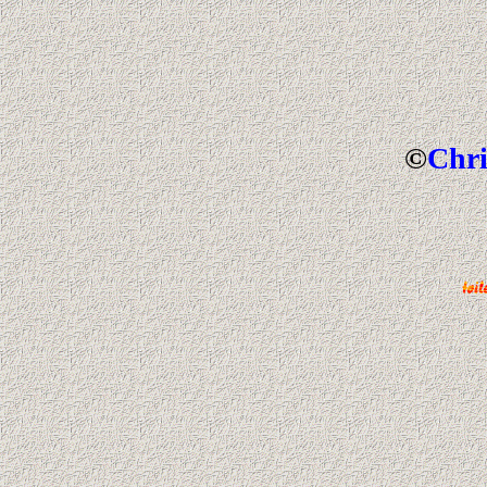
©
Chri