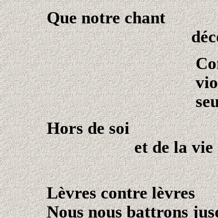
Que notre chant
déc
Conduis-no
violente n
seule fortun
Hors de soi
et de la vie
tout est 
Lèvres contre lèvres
Nous nous battrons jus