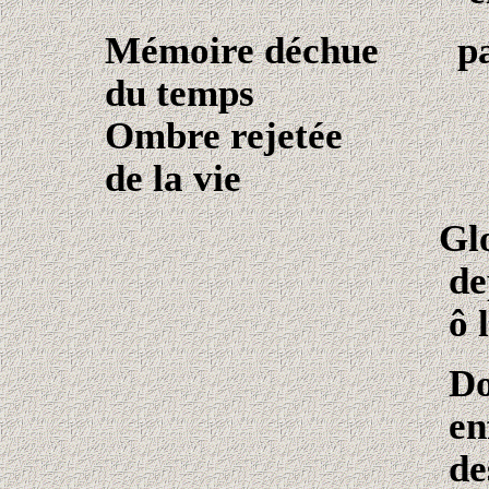
Mémoire déchue par
du temps
Ombre rejeté
de la vie
Glo
depuis to
ô lenteur m
Donne-nous 
enfance e
des jeux li