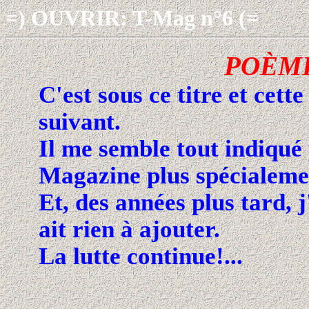
=) OUVRIR: T-Mag n°6 (=
POÈME
C'est sous ce titre et cette
suivant.
Il me semble tout indiqué
Magazine plus spécialemen
Et, des années plus tard, j
ait rien à ajouter.
La lutte continue!...