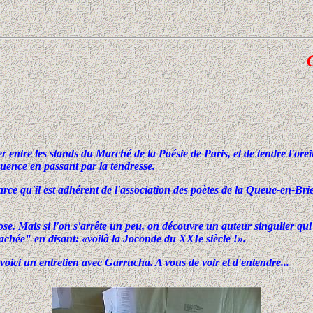
uer entre les stands du Marché de la Poésie de Paris, et de tendre l'or
quence en passant par la tendresse.
rce qu'il est adhérent de l'association des poètes de la Queue-en-Brie, 
ais si l'on s'arrête un peu, on découvre un auteur singulier qui déc
achée" en disant: «voilà la Joconde du XXIe siècle !».
 voici un entretien avec Garrucha. A vous de voir et d'entendre...