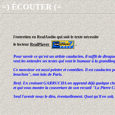
=) ÉCOUTER (=
l'entretien en RealAudio qui suit le texte nécessite
le lecteur
RealPlayer
.
Pour savoir ce qu'est un artiste caudacien, il suffit de divag
veut les entendre ses textes qui vont le humour à la grandilo
Ce monsieur est aussi peintre et comédien. Il est caudacien pa
bouchon", non loin de Paris.
Bref. En croisant GARRUCHA on apprend déjà quelque chose. M
et qui vous montre la couverture de son recueil "La Pierre C
Seul l'avenir nous le dira, éventuellement. Quoi qu'il en soit,